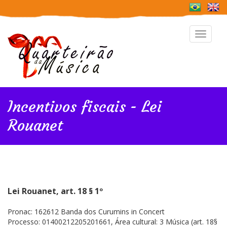
Toggle
navigat
Incentivos fiscais - Lei
Rouanet
Lei Rouanet, art. 18 § 1º
Pronac: 162612 Banda dos Curumins in Concert
Processo: 01400212205201661, Área cultural: 3 Música (art. 18§