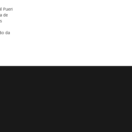
l Pueri
va de
s
ão da