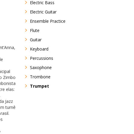
Electric Bass
Electric Guitar
Ensemble Practice
Flute
Guitar
nt’Anna,
Keyboard
Percussions
de
Saxophone
icipal
Trombone
do Zimbo
mbonista
Trumpet
re elas:
,
a Jazz
em turnê
asil.
os
o