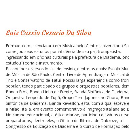
Luiz Cassio Cesario Da Silva
Formado em Licenciatura em Música pelo Centro Universitário Sa
começou seus estudos por influência de seu pai, trompetista,
ingressando em oficinas culturais pela prefeitura de Diadema, on
estudou Teoria e Instrumento.
Passou por diversos locais de ensino, dentre os quais: Escola Mun
de Música de São Paulo, Centro Livre de Aprendizagem Musical 
Trio e Conservatório de Tatuí. Possui larga experiência como tro
popular, tendo participado de grupos e orquestras populares, dent
Banda Eros, Banda Linha de Frente, Banda Sinfônica de Diadema
Orquestra Leopoldo de Tupã, Grupo Tem Japonês no Choro, Band
Sinfônica de Diadema, Banda Reveillon, esta, com a qual esteve 
a Milão, Itália, em evento comemorativo à imigração italiana ao Br
No campo educacional, até licenciar-se, participou de vários curs
preparatórios, dentre eles, a Oficina de Rítmica de Dalcroze, o I
Congresso de Educação de Diadema e o Curso de Formação pel